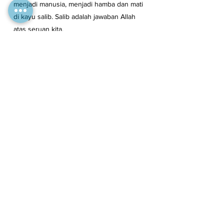
menjadi manusia, menjadi hamba dan mati 
di kayu salib. Salib adalah jawaban Allah 
atas seruan kita.
/stl
*Penulis saat ini melayani di OMF 
Indonesia.
See All
Recent Posts