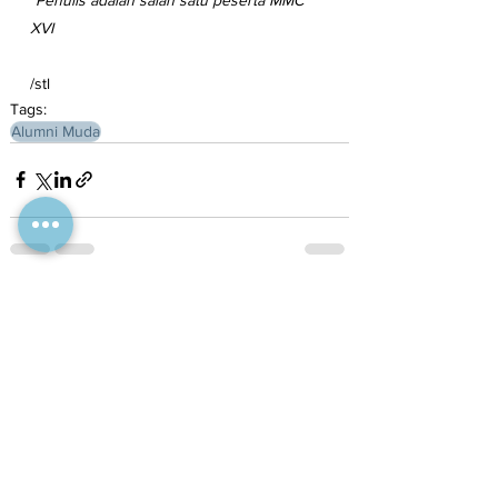
XVI
/stl
Tags:
Alumni Muda
See All
Recent Posts