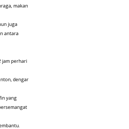
hraga, makan 
un juga 
n antara 
 jam perhari 
nton, dengar 
in yang 
 bersemangat 
membantu.