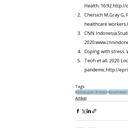
Health. 16:92.http:/
Chersich M,Gray G, Fa
healthcare workers.
CNN Indonesia.Studi
2020.www.cnnindone
Coping with stress.
Teoh et all. 2020 Lo
pandemic.http://epr
Tags:
Kehidupan Kristen
Kesehatan 
Artikel