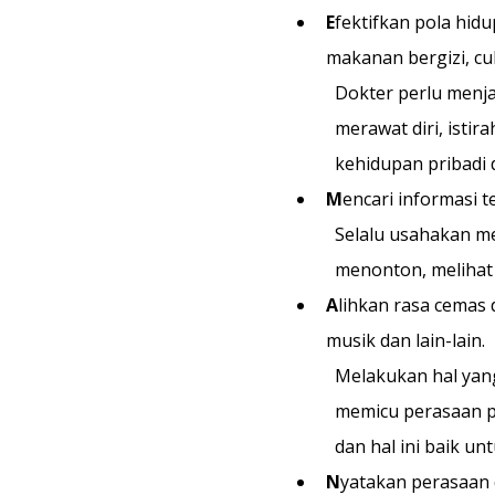
E
fektifkan pola hid
makanan bergizi, cu
Dokter perlu menj
merawat diri, isti
kehidupan pribadi 
M
encari informasi t
Selalu usahakan men
menonton, melihat 
A
lihkan rasa cemas
musik dan lain-lain.
Melakukan hal yan
memicu perasaan p
dan hal ini baik un
N
yatakan perasaan 