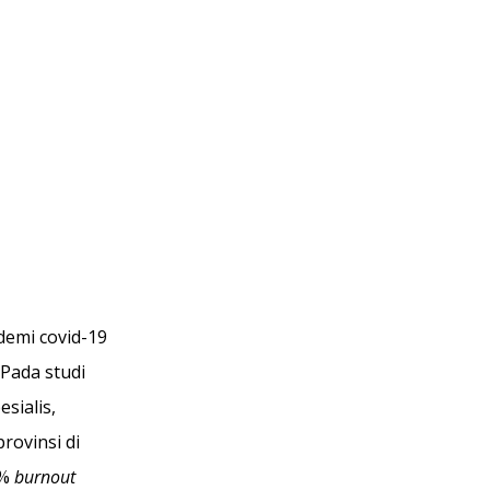
emi covid-19 
Pada studi 
sialis, 
rovinsi di 
% 
burnout