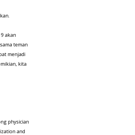
kan.
19 akan 
rsama teman 
pat menjadi 
ikian, kita 
ong physician 
ization and 