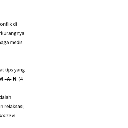
nflik di 
erkurangnya 
naga medis 
t tips yang 
 M –A- N
: (4
dalah 
n relaksasi, 
praise & 