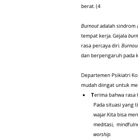
berat. (4
Burnout
 adalah sindrom 
tempat kerja. Gejala 
burn
rasa percaya diri. 
Burnou
dan berpengaruh pada ke
Departemen Psikiatri Ko
mudah diingat untuk men
T
erima bahwa rasa t
Pada situasi yang 
wajar.Kita bisa men
meditasi,  mindfuln
worship
.