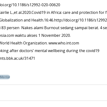
/doi.org/10.1186/s12992-020-00620
irlie L.,et al.2020.Covid19 in Africa: care and protection for f
Globalization and Health.16:46.http://doi.org/10.1186/s1299
 83 persen  Nakes alami Burnout sedang sampai berat. 4 s
sia.com waktu akses 1 November 2020.
 World Health Organization. www.who.int.com 
oking after doctors’ mental wellbeing during the covid19 
ints.bbk.ac.uk/31471
Mental