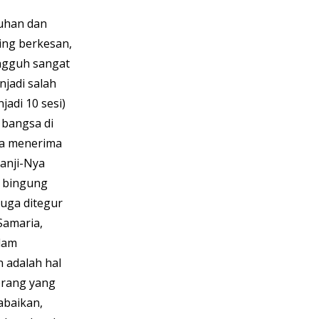
uhan dan 
ing berkesan, 
ngguh sangat 
jadi salah 
adi 10 sesi) 
 bangsa di 
ia menerima 
anji-Nya 
u bingung 
juga ditegur 
Samaria, 
lam 
 adalah hal 
orang yang 
abaikan, 