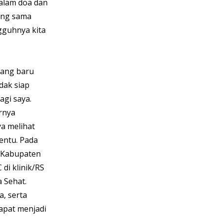
alam doa dan 
ang sama 
gguhnya kita 
ang baru 
dak siap 
agi saya. 
rnya 
a melihat 
entu. Pada 
 Kabupaten 
di klinik/RS 
 Sehat. 
, serta 
apat menjadi 