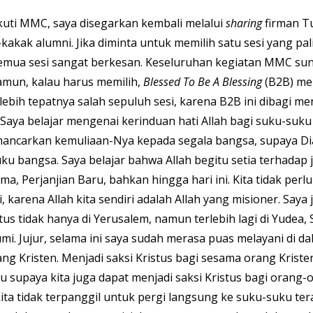
uti MMC, saya disegarkan kembali melalui 
sharing
 firman T
kakak alumni. Jika diminta untuk memilih satu sesi yang pal
 semua sesi sangat berkesan. Keseluruhan kegiatan MMC su
mun, kalau harus memilih, 
Blessed To Be A Blessing 
(B2B) men
lebih tepatnya salah sepuluh sesi, karena B2B ini dibagi menj
 Saya belajar mengenai kerinduan hati Allah bagi suku-suku
emancarkan kemuliaan-Nya kepada segala bangsa, supaya D
u bangsa. Saya belajar bahwa Allah begitu setia terhadap j
ma, Perjanjian Baru, bahkan hingga hari ini. Kita tidak perl
, karena Allah kita sendiri adalah Allah yang misioner. Saya 
tus tidak hanya di Yerusalem, namun terlebih lagi di Yudea, 
i. Jujur, selama ini saya sudah merasa puas melayani di da
g Kristen. Menjadi saksi Kristus bagi sesama orang Kristen
ndu supaya kita juga dapat menjadi saksi Kristus bagi orang-
ita tidak terpanggil untuk pergi langsung ke suku-suku ter