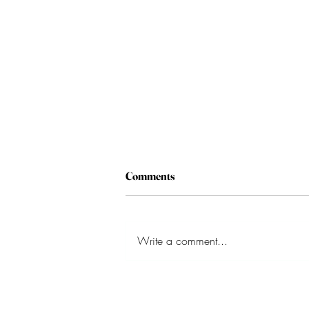
Comments
Write a comment...
Eksposisi Pengkhotbah
Bagian 3: Panggilan