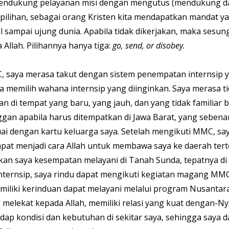
mendukung pelayanan misi dengan mengutus (mendukung d
 pilihan, sebagai orang Kristen kita mendapatkan mandat y
l sampai ujung dunia. Apabila tidak dikerjakan, maka sesun
Allah. Pilihannya hanya tiga: 
go, send, or disobey.
 saya merasa takut dengan sistem penempatan internsip y
a memilih wahana internsip yang diinginkan. Saya merasa ti
n di tempat yang baru, yang jauh, dan yang tidak familiar b
gan apabila harus ditempatkan di Jawa Barat, yang sebena
ai dengan kartu keluarga saya. Setelah mengikuti MMC, say
apat menjadi cara Allah untuk membawa saya ke daerah tert
kan saya kesempatan melayani di Tanah Sunda, tepatnya di
 internsip, saya rindu dapat mengikuti kegiatan magang MMC 
emiliki kerinduan dapat melayani melalui program Nusantara
 melekat kepada Allah, memiliki relasi yang kuat dengan-Nya
dap kondisi dan kebutuhan di sekitar saya, sehingga saya d