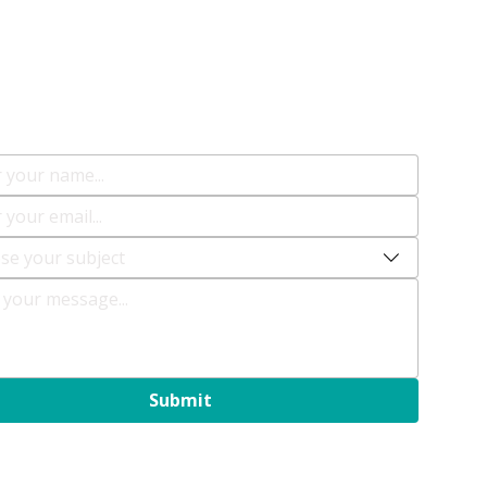
Masanya
Samareaders,
 yang bisa kami bantu?
se your subject
Submit