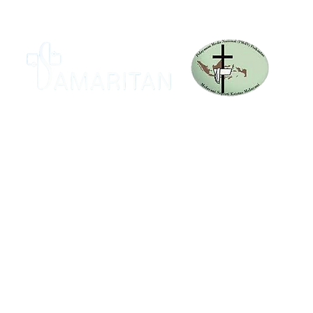
Media Samaritan merupakan media publikasi naunga
Perkantas Medis Nasional dan Perkantas Nasional yang hadi
untuk memperlengkapi Tenaga Kesehatan Kristen d
Indonesia untuk menghidupi dan menyuarakan Kebenaran.
Read More
© 2026 Samaritan PMdN. Hak cipta dilindungi