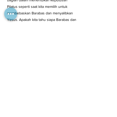
bagian dalam menentukan keputusan 
Pilatus seperti saat kita memilih untuk 
membebaskan Barabas dan menyalibkan 
Yesus. Apakah kita tahu siapa Barabas dan 
Yesus? Apakah kita tahu konsekuensi dari 
pilihan kita? Sejak jaman Adam dan Hawa 
manusia telah diberikan kesempatan untuk 
memilih dengan bebas, kiranya Roh Kudus 
senantiasa menyertai kita dalam 
menentukan pilihan, khususnya dalam 
pembentukan regulasi yang mendasar 
bagi bidang kesehatan di Indonesia.
*)Penulis saat ini bekerja sebagai dokter 
manajerial di RS UKRIDA
/stl
Tags:
Hukum Kesehatan