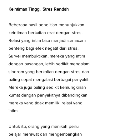
Keintiman Tinggi, Stres Rendah
Beberapa hasil penelitian menunjukkan 
keintiman berkaitan erat dengan stres. 
Relasi yang intim bisa menjadi semacam 
benteng bagi efek negatif dari stres. 
Survei membuktikan, mereka yang intim 
dengan pasangan, lebih sedikit mengalami 
sindrom yang berkaitan dengan stres dan 
paling cepat mengatasi berbagai penyakit. 
Mereka juga paling sedikit kemungkinan 
kumat dengan penyakitnya dibandingkan 
mereka yang tidak memiliki relasi yang 
intim.
Untuk itu, orang yang menikah perlu 
belajar merawat dan mengembangkan 