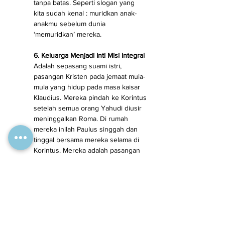
tanpa batas. Seperti slogan yang 
kita sudah kenal : muridkan anak-
anakmu sebelum dunia 
‘memuridkan’ mereka.
6. Keluarga Menjadi Inti Misi Integral
Adalah sepasang suami istri, 
pasangan Kristen pada jemaat mula-
mula yang hidup pada masa kaisar 
Klaudius. Mereka pindah ke Korintus 
setelah semua orang Yahudi diusir 
meninggalkan Roma. Di rumah 
mereka inilah Paulus singgah dan 
tinggal bersama mereka selama di 
Korintus. Mereka adalah pasangan 
kaum profesional :  pembuat tenda. 
Paulus dan pasangan ini bekerja 
bersama-sama.
Kisah Para Rasul dan surat –surat 
Paulus kerap kali menyebut  nama 
mereka: