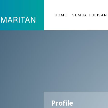
HOME
SEMUA TULISAN
Profile